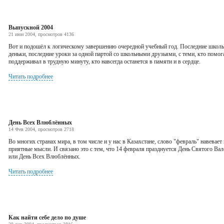
Выпускной 2004
21 июн 2004, просмотров 4136
Вот и подошёл к логическому завершению очередной учебный год. Последние школ
деньки, последние уроки за одной партой со школьными друзьями, с теми, кто помог
поддерживал в трудную минуту, кто навсегда останется в памяти и в сердце.
Читать подробнее
День Всех Влюблённых
14 Фев 2004, просмотров 2718
Во многих странах мира, в том числе и у нас в Казахстане, слово "февраль" навевает
приятные мысли. И связано это с тем, что 14 февраля празднуется День Святого Вал
или День Всех Влюблённых.
Читать подробнее
Как найти себе дело по душе