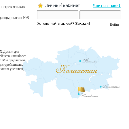
а трех языках
ндандырылған №8
.Х.Дулати для
рейшего и наиболее
а! Мы предлагаем
руктурой школы,
 наших учеников,