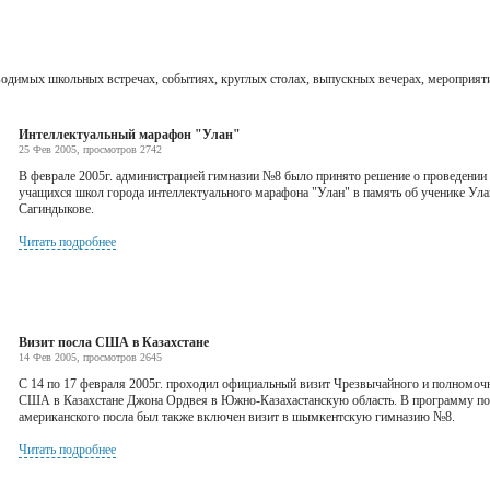
водимых школьных встречах, событиях, круглых столах, выпускных вечерах, мероприяти
Интеллектуальный марафон "Улан"
25 Фев 2005, просмотров 2742
В феврале 2005г. администрацией гимназии №8 было принято решение о проведении
учащихся школ города интеллектуального марафона "Улан" в память об ученике Ула
Сагиндыкове.
Читать подробнее
Визит посла США в Казахстане
14 Фев 2005, просмотров 2645
С 14 по 17 февраля 2005г. проходил официальный визит Чрезвычайного и полномоч
США в Казахстане Джона Ордвея в Южно-Казахастанскую область. В программу по
американского посла был также включен визит в шымкентскую гимназию №8.
Читать подробнее