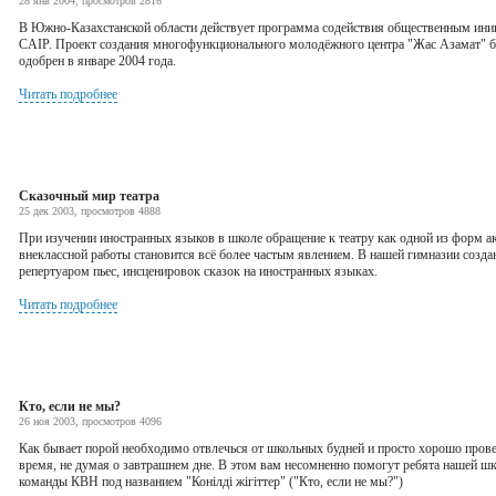
28 янв 2004, просмотров 2816
В Южно-Казахстанской области действует программа содействия общественным ини
CAIP. Проект создания многофункционального молодёжного центра "Жас Азамат" 
одобрен в январе 2004 года.
Читать подробнее
Сказочный мир театра
25 дек 2003, просмотров 4888
При изучении иностранных языков в школе обращение к театру как одной из форм а
внеклассной работы становится всё более частым явлением. В нашей гимназии создан
репертуаром пьес, инсценировок сказок на иностранных языках.
Читать подробнее
Кто, если не мы?
26 ноя 2003, просмотров 4096
Как бывает порой необходимо отвлечься от школьных будней и просто хорошо пров
время, не думая о завтрашнем дне. В этом вам несомненно помогут ребята нашей ш
команды КВН под названием "Конiлдi жiгiттер" ("Кто, если не мы?")