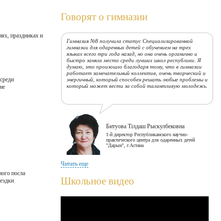
Говорят о гимназии
ях, праздниках и
Гимназия №8 получила статус Специализированной
гимназии для одаренных детей с обучением на трех
языках всего три года назад, но она очень органично и
быстро заняла место среди лучших школ республики. Я
думаю, это произошло благодаря тому, что в гимназии
работает замечательный коллектив, очень творческий и
 среди
энергичный, который способен решать любые проблемы и
который может вести за собой талантливую молодежь.
не
Битуова Тілдаш Рыскулбековна
1-й директор Республиканского научно-
практического центра для одаренных детей
"Дарын", г.Астана
Читать еще
Сегодняшнее время - время знаний и новых технологий,
ного посла
время, когда каждый должен показать себя, должен
Школьное видео
ездки
быть конкурентоспособным. Думаю, что наша гимназия,
себя в этом плане вполне оправдала. Гимназия входит в
сотню лучших школ Республики Казахстан, за этим
стоит огромный учительский труд, старание ребят,
которые в этой школе учатся. Коллективу учителей
желаю самых лучших благ на земле!