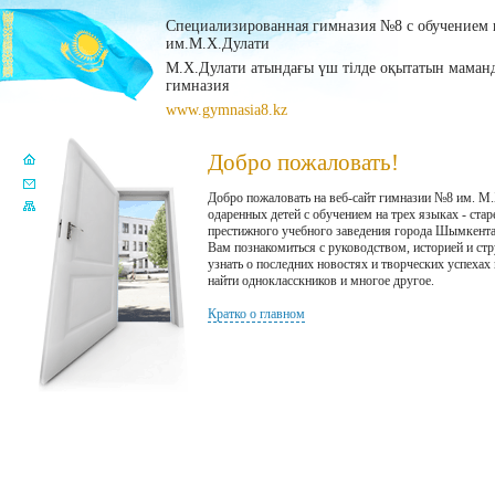
Специализированная гимназия №8 с обучением н
им.М.Х.Дулати
М.Х.Дулати атындағы үш тілде оқытатын мама
гимназия
www.gymnasia8.kz
Добро пожаловать!
Добро пожаловать на веб-сайт гимназии №8 им. М
одаренных детей с обучением на трех языках - ста
престижного учебного заведения города Шымкент
Вам познакомиться с руководством, историей и ст
узнать о последних новостях и творческих успехах
найти однокласскников и многое другое.
Кратко о главном