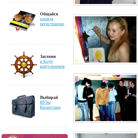
Общайся
пройдя
регистрацию
Загляни
в Клуб
выпускников
Выбирай
ВУЗы
Казахстана