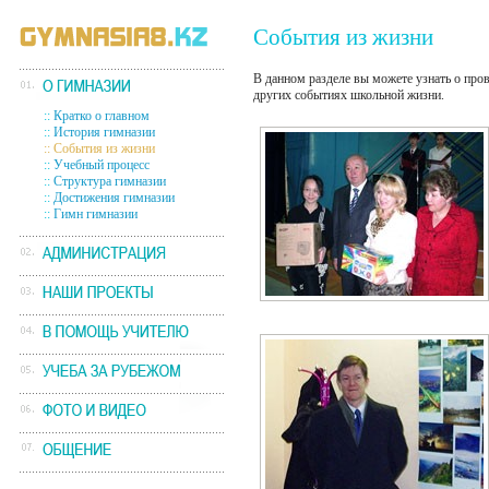
События из жизни
В данном разделе вы можете узнать о про
других событиях школьной жизни.
::
Кратко о главном
::
История гимназии
::
События из жизни
::
Учебный процесс
::
Структура гимназии
::
Достижения гимназии
::
Гимн гимназии