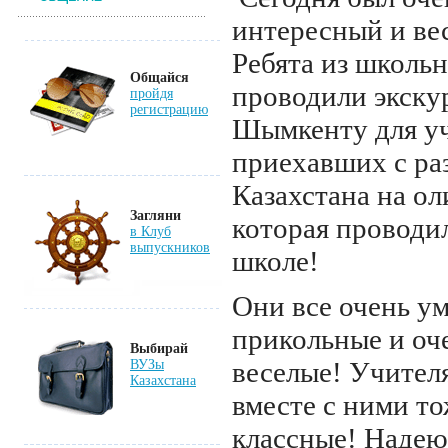
интересный и ве
Ребята из школьн
Общайся
проводили экску
пройдя
регистрацию
Шымкенту для уч
приехавших с ра
Казахстана на ол
Загляни
которая проводи
в Клуб
выпускников
школе!
Они все очень у
прикольные и оч
Выбирай
веселые! Учител
ВУЗы
Казахстана
вместе с ними то
классные! Надею