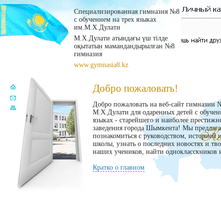
Специализированная гимназия №8
с обучением на трех языках
им.М.Х.Дулати
М.Х.Дулати атындағы үш тілде
оқытатын мамандандырылған №8
гимназия
www.gymnasia8.kz
Добро пожаловать!
Добро пожаловать на веб-сайт гимназии 
М.Х.Дулати для одаренных детей с обучен
языках - старейшего и наиболее престижн
заведения города Шымкента! Мы предлаг
познакомиться с руководством, историей 
школы, узнать о последних новостях и тв
наших учеников, найти однокласскников и
Кратко о главном