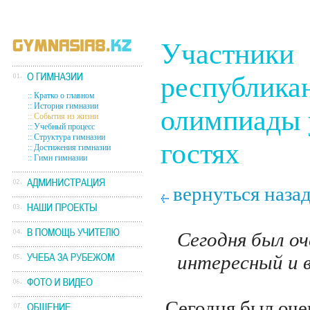
Участники
республика
::
Кратко о главном
::
История гимназии
олимпиады 
::
События из жизни
::
Учебный процесс
::
Структура гимназии
гостях
::
Достижения гимназии
::
Гимн гимназии
вернуться наза
Сегодня был оч
интересный и в
Сегодня был оче