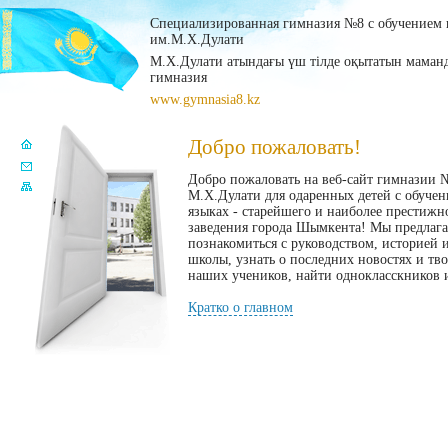
Специализированная гимназия №8 с обучением н
им.М.Х.Дулати
М.Х.Дулати атындағы үш тілде оқытатын мама
гимназия
www.gymnasia8.kz
Добро пожаловать!
Добро пожаловать на веб-сайт гимназии 
М.Х.Дулати для одаренных детей с обучен
языках - старейшего и наиболее престижн
заведения города Шымкента! Мы предлаг
познакомиться с руководством, историей 
школы, узнать о последних новостях и тв
наших учеников, найти однокласскников и
Кратко о главном