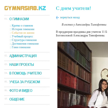
С днем учителя!
вернуться назад
В гостях у Александры Тимофеевны
::
Кратко о главном
::
История гимназии
В преддверии праздника дня учителя 11 Б 
::
События из жизни
Богомоловой Александры Тимофеевны.
::
Учебный процесс
::
Структура гимназии
::
Достижения гимназии
::
Гимн гимназии