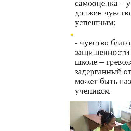
самооценка – у
должен чувство
успешным;
- чувство благ
защищенности 
школе – трево
задерганный о
может быть на
учеником.