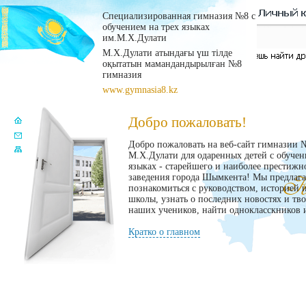
Специализированная гимназия №8 с
обучением на трех языках
им.М.Х.Дулати
М.Х.Дулати атындағы үш тілде
оқытатын мамандандырылған №8
гимназия
www.gymnasia8.kz
Добро пожаловать!
Добро пожаловать на веб-сайт гимназии 
М.Х.Дулати для одаренных детей с обучен
языках - старейшего и наиболее престижн
заведения города Шымкента! Мы предлаг
познакомиться с руководством, историей 
школы, узнать о последних новостях и тв
наших учеников, найти однокласскников и
Кратко о главном