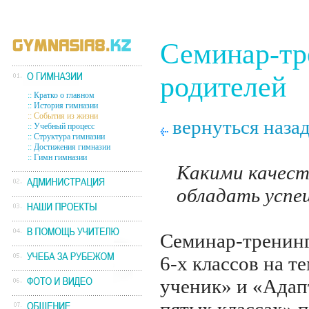
Семинар-тр
родителей
::
Кратко о главном
::
История гимназии
::
События из жизни
вернуться наза
::
Учебный процесс
::
Структура гимназии
::
Достижения гимназии
::
Гимн гимназии
Какими качес
обладать успе
Семинар-тренинг
6-х классов на 
ученик» и «Адапт