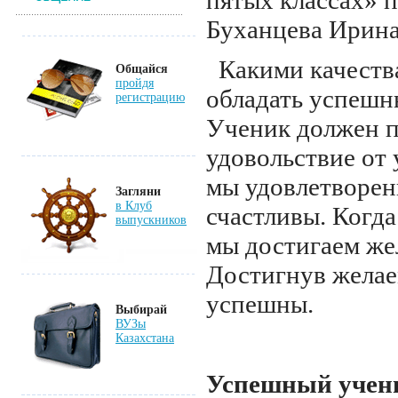
пятых классах» 
Буханцева Ирина
Какими качеств
Общайся
пройдя
обладать успеш
регистрацию
Ученик должен п
удовольствие от 
мы удовлетворен
Загляни
в Клуб
счастливы. Когда
выпускников
мы достигаем же
Достигнув желае
успешны.
Выбирай
ВУЗы
Казахстана
Успешный учени