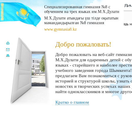
Специализированная гимназия №8 с
обучением на трех языках им.М.Х.Дулати
М.Х.Дулати атындағы үш тілде оқытатын
мамандандырылған №8 гимназия
www.gymnasia8.kz
Добро пожаловать!
Добро пожаловать на веб-сайт гимназ
М.Х.Дулати для одаренных детей с обу
языках - старейшего и наиболее прест
учебного заведения города Шымкента
предлагаем Вам познакомиться с руко
историей и структурой школы, узнать 
новостях и творческих успехах наших 
найти однокласскников и многое друго
Кратко о главном