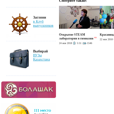
Смотрите также:
Загляни
в Клуб
выпускников
Открытие STEAM
Красавица
лаборатории в гимназии
HD
22 ноя 2018
24 ноя 2018
5:51
1546
Выбирай
ВУЗы
Казахстана