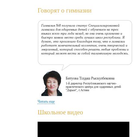
Говорят о гимназии
Гимназия №8 получила статус Специализированной
гимназии для одаренных детей с обучением на трех
языках всего три года назад, но она очень органично и
быстро заняла место среди лучших школ республики. Я
думаю, это произошло благодаря тому, что в гимназии
работает замечательный коллектив, очень творческий и
энергичный, который способен решать любые проблемы и
который может вести за собой талантливую молодежь.
Битуова Тілдаш Рыскулбековна
1-й директор Республиканского научно-
практического центра для одаренных детей
"Дарын", г.Астана
Читать еще
Сегодняшнее время - время знаний и новых технологий,
время, когда каждый должен показать себя, должен
Школьное видео
быть конкурентоспособным. Думаю, что наша гимназия,
себя в этом плане вполне оправдала. Гимназия входит в
сотню лучших школ Республики Казахстан, за этим
стоит огромный учительский труд, старание ребят,
которые в этой школе учатся. Коллективу учителей
желаю самых лучших благ на земле!