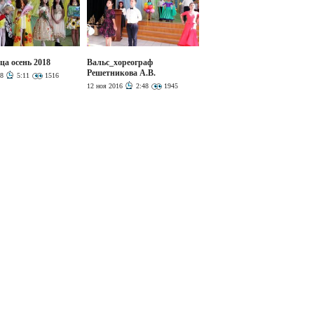
ца осень 2018
Вальс_хореограф
Решетникова А.В.
18
5:11
1516
12 ноя 2016
2:48
1945