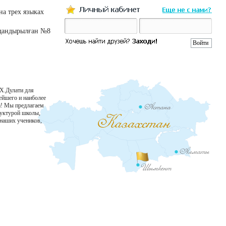
а трех языках
ндандырылған №8
.Х.Дулати для
рейшего и наиболее
а! Мы предлагаем
руктурой школы,
 наших учеников,