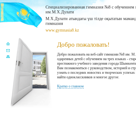
Специализированная гимназия №8 с обучением н
им.М.Х.Дулати
М.Х.Дулати атындағы үш тілде оқытатын мама
гимназия
www.gymnasia8.kz
Добро пожаловать!
Добро пожаловать на веб-сайт гимназии №8 им. М
одаренных детей с обучением на трех языках - ста
престижного учебного заведения города Шымкент
Вам познакомиться с руководством, историей и ст
узнать о последних новостях и творческих успехах
найти однокласскников и многое другое.
Кратко о главном