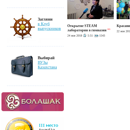
Загляни
в Клуб
Открытие STEAM
Красави
выпускников
лаборатории в гимназии
HD
22 ноя 20
24 ноя 2018
5:51
1543
Выбирай
ВУЗы
Казахстана