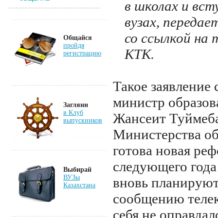
в школах и вст
вузах, передае
со ссылкой на 
Общайся
пройдя
КТК.
регистрацию
Такое заявление 
министр образов
Загляни
в Клуб
Жансеит Туймеба
выпускников
Министерства об
готова новая реф
следующего года
Выбирай
ВУЗы
вновь планируют
Казахстана
сообщению телек
себя не оправдал