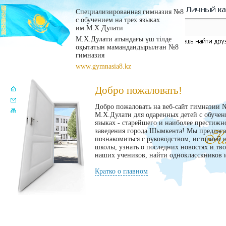
Специализированная гимназия №8
с обучением на трех языках
им.М.Х.Дулати
М.Х.Дулати атындағы үш тілде
оқытатын мамандандырылған №8
гимназия
www.gymnasia8.kz
Добро пожаловать!
Добро пожаловать на веб-сайт гимназии 
М.Х.Дулати для одаренных детей с обучен
языках - старейшего и наиболее престижн
заведения города Шымкента! Мы предлаг
познакомиться с руководством, историей 
школы, узнать о последних новостях и тв
наших учеников, найти однокласскников и
Кратко о главном