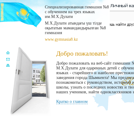
Специализированная гимназия №8
с обучением на трех языках
им.М.Х.Дулати
М.Х.Дулати атындағы үш тілде
оқытатын мамандандырылған №8
гимназия
www.gymnasia8.kz
Добро пожаловать!
Добро пожаловать на веб-сайт гимназии 
М.Х.Дулати для одаренных детей с обучен
языках - старейшего и наиболее престижн
заведения города Шымкента! Мы предлаг
познакомиться с руководством, историей 
школы, узнать о последних новостях и тв
наших учеников, найти однокласскников и
Кратко о главном