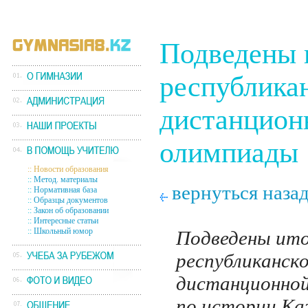
Подведены 
республика
дистанцион
олимпиады
::
Новости образования
::
Метод. материалы
вернуться наза
::
Нормативная база
::
Образцы документов
::
Закон об образовании
::
Интересные статьи
::
Школьный юмор
Подведены ито
республиканск
дистанционно
по истории Ка