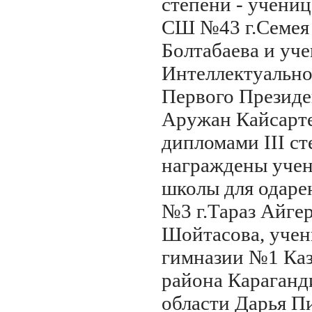
степени - учениц
СШ №43 г.Семея
Болтабаева и уче
Интеллектуальн
Первого Президе
Аружан Кайсарте
дипломами III с
награждены учен
школы для одаре
№3 г.Тараз Айге
Шойтасова, учен
гимназии №1 Ка
района Караганд
области Дарья П