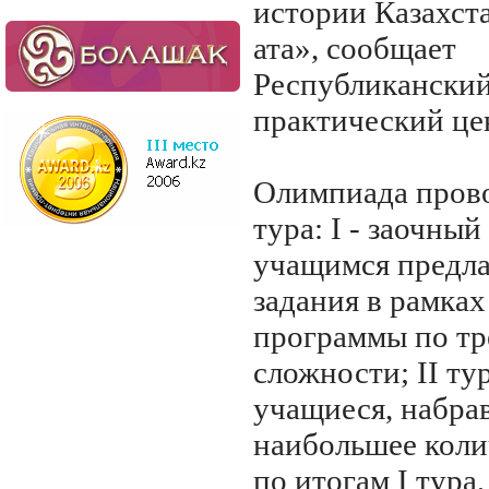
истории Казахст
ата», сообщает
Республиканский
практический це
Олимпиада прово
тура: I - заочный 
учащимся предла
задания в рамка
программы по тр
сложности; II ту
учащиеся, набра
наибольшее коли
по итогам I тура