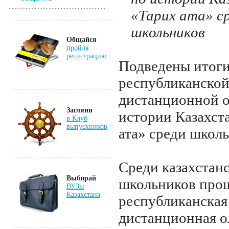
«Тарих ата» с
школьников
Общайся
пройдя
регистрацию
Подведены итог
республиканско
дистанционной 
Загляни
истории Казахст
в Клуб
выпускников
ата» среди школ
Среди казахстан
Выбирай
школьников про
ВУЗы
Казахстана
республиканская
дистанционная о