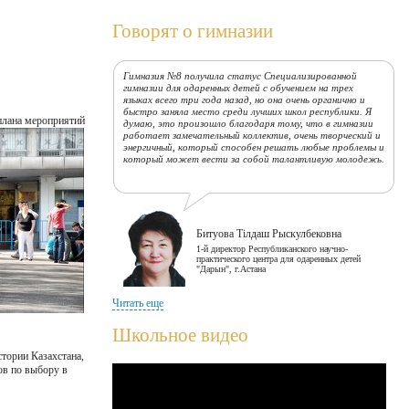
Говорят о гимназии
Гимназия №8 получила статус Специализированной
гимназии для одаренных детей с обучением на трех
языках всего три года назад, но она очень органично и
быстро заняла место среди лучших школ республики. Я
плана мероприятий
думаю, это произошло благодаря тому, что в гимназии
работает замечательный коллектив, очень творческий и
энергичный, который способен решать любые проблемы и
который может вести за собой талантливую молодежь.
Битуова Тілдаш Рыскулбековна
1-й директор Республиканского научно-
практического центра для одаренных детей
"Дарын", г.Астана
Читать еще
Сегодняшнее время - время знаний и новых технологий,
время, когда каждый должен показать себя, должен
Школьное видео
быть конкурентоспособным. Думаю, что наша гимназия,
себя в этом плане вполне оправдала. Гимназия входит в
стории Казахстана,
сотню лучших школ Республики Казахстан, за этим
ов по выбору в
стоит огромный учительский труд, старание ребят,
которые в этой школе учатся. Коллективу учителей
желаю самых лучших благ на земле!