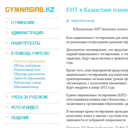
ЕНТ в Казахстане план
вернуться назад
В Казахстане ЕНТ дополнят логиче
База национального тестирования для вып
по реализации госпрограммы развития обр
Документом запланировано, что предложе
заданий национального тестирования, в то
характера, будут представлены в правител
::
Новости образования
года.
::
Метод. материалы
::
Нормативная база
Кроме того, план мероприятий предусматр
::
Образцы документов
национального тестирования для выпускни
::
Закон об образовании
ориентированных на выявление уровня с
::
Интересные статьи
обучающихся, с включением письменных з
::
Школьный юмор
будет внедрено в конце 2015 года.
Единое национальное тестирование (ЕНТ) 
аттестациивыпускников школ Казахстана,
экзаменами в организации образования, д
В настоящее время тестирование проводитс
казахскому языку в школах с русским язы
зависимости от избранной специальности.
Источник: ИА Новости Казахстан, 20 Фев 2