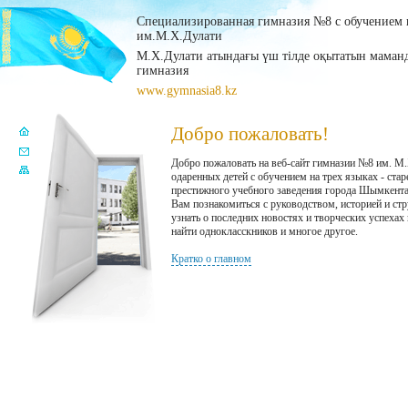
Специализированная гимназия №8 с обучением н
им.М.Х.Дулати
М.Х.Дулати атындағы үш тілде оқытатын мама
гимназия
www.gymnasia8.kz
Добро пожаловать!
Добро пожаловать на веб-сайт гимназии №8 им. М
одаренных детей с обучением на трех языках - ста
престижного учебного заведения города Шымкент
Вам познакомиться с руководством, историей и ст
узнать о последних новостях и творческих успехах
найти однокласскников и многое другое.
Кратко о главном