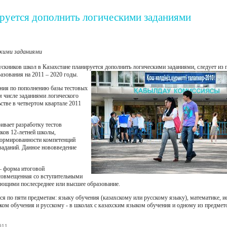
ируется дополнить логическими заданиями
скими заданиями
ускников школ в Казахстане планируется
дополнить логическими заданиями, следует из 
азования на 2011 – 2020 годы.
ния по пополнению базы тестовых
м числе заданиями логического
ьстве в четвертом квартале 2011
ивает разработку тестов
ков 12-летней школы,
формированности компетенций
аданий. Данное нововведение
– форма итоговой
 совмещенная со вступительными
ающими послесреднее или высшее образование.
я по пяти предметам: языку обучения (казахскому или русскому языку), математике, и
ком обучения и русскому - в школах с казахским языком обучения и одному из предмет
011