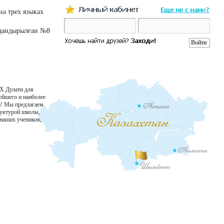
а трех языках
ндандырылған №8
.Х.Дулати для
рейшего и наиболее
а! Мы предлагаем
руктурой школы,
 наших учеников,