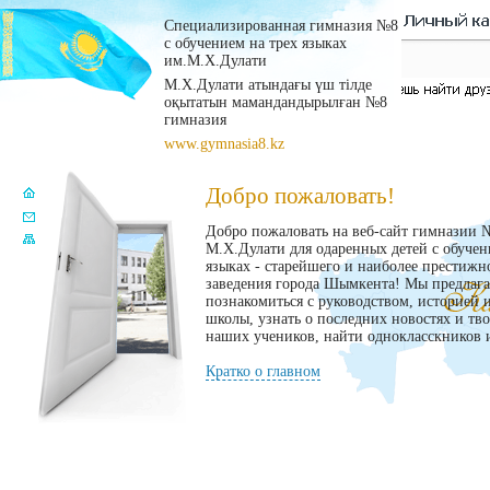
Специализированная гимназия №8
с обучением на трех языках
им.М.Х.Дулати
М.Х.Дулати атындағы үш тілде
оқытатын мамандандырылған №8
гимназия
www.gymnasia8.kz
Добро пожаловать!
Добро пожаловать на веб-сайт гимназии 
М.Х.Дулати для одаренных детей с обучен
языках - старейшего и наиболее престижн
заведения города Шымкента! Мы предлаг
познакомиться с руководством, историей 
школы, узнать о последних новостях и тв
наших учеников, найти однокласскников и
Кратко о главном