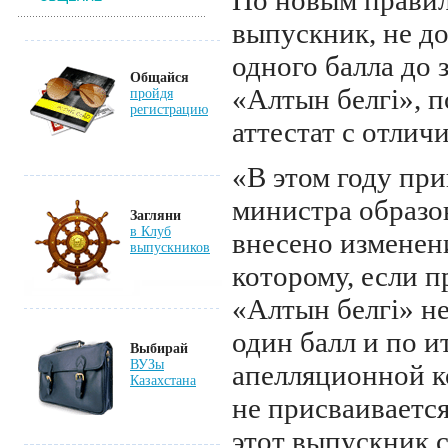
По новым прави
выпускник, не д
одного балла до 
Общайся
«Алтын белгi», 
пройдя
регистрацию
аттестат с отлич
«В этом году пр
министра образо
Загляни
в Клуб
внесено изменени
выпускников
которому, если п
«Алтын белгi» н
один балл и по и
Выбирай
ВУЗы
апелляционной к
Казахстана
не присваивается
этот выпускник 