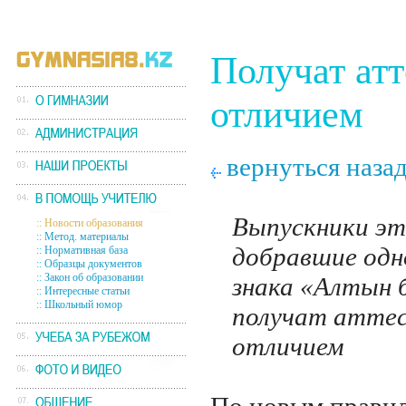
Получат атт
отличием
вернуться наза
Выпускники это
::
Новости образования
::
Метод. материалы
добравшие одн
::
Нормативная база
::
Образцы документов
::
Закон об образовании
знака «Алтын б
::
Интересные статьи
::
Школьный юмор
получат атте
отличием