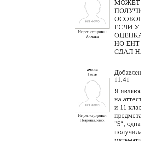
МОЖЕТ
ПОЛУЧИ
ОСОБОГ
ЕСЛИ У
Не регистрирован
ОЦЕНКА
Алматы
НО ЕНТ
СДАЛ Н
амина
Добавлен
Гость
11:41
Я являю
на аттес
и 11 кла
предмета
Не регистрирован
Петропавловск
"5", одн
получила
математи