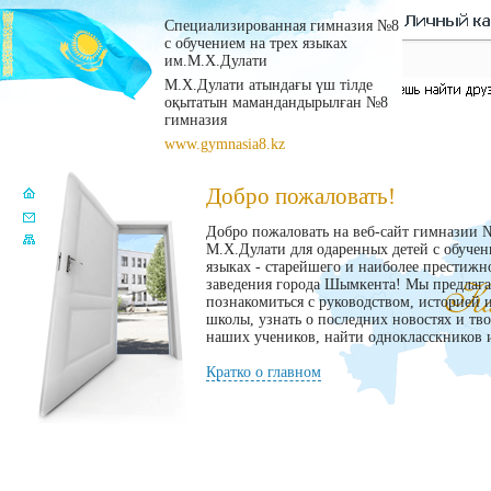
Специализированная гимназия №8
с обучением на трех языках
им.М.Х.Дулати
М.Х.Дулати атындағы үш тілде
оқытатын мамандандырылған №8
гимназия
www.gymnasia8.kz
Добро пожаловать!
Добро пожаловать на веб-сайт гимназии 
М.Х.Дулати для одаренных детей с обучен
языках - старейшего и наиболее престижн
заведения города Шымкента! Мы предлаг
познакомиться с руководством, историей 
школы, узнать о последних новостях и тв
наших учеников, найти однокласскников и
Кратко о главном