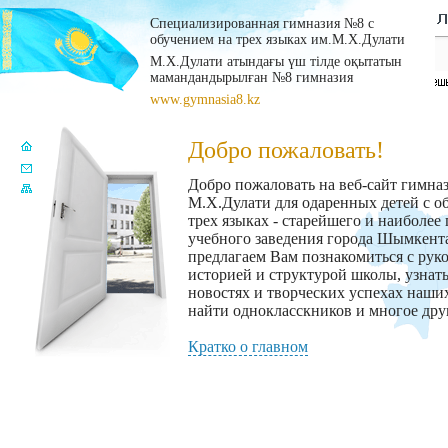
Специализированная гимназия №8 с
обучением на трех языках им.М.Х.Дулати
М.Х.Дулати атындағы үш тілде оқытатын
мамандандырылған №8 гимназия
www.gymnasia8.kz
Добро пожаловать!
Добро пожаловать на веб-сайт гимна
М.Х.Дулати для одаренных детей с о
трех языках - старейшего и наиболее
учебного заведения города Шымкент
предлагаем Вам познакомиться с рук
историей и структурой школы, узнат
новостях и творческих успехах наши
найти однокласскников и многое дру
Кратко о главном