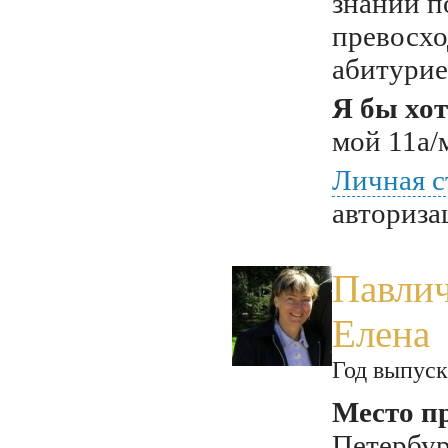
знаний п
превосхо
абитурие
Я бы хот
мой 11а/
Личная с
авториза
Павлич
Елена
Год выпуск
Место п
Петербур