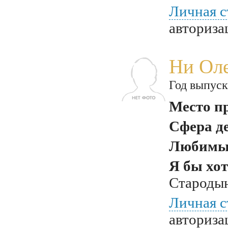
Личная с
авториза
Ни Ол
Год выпуск
Место п
Сфера д
Любимый
Я бы хот
Стародын
Личная с
авториза