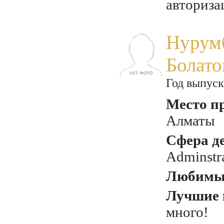
авториза
Нурумб
Болато
Год выпуск
Место п
Алматы
Сфера д
Adminstr
Любимый
Лучшие 
много!