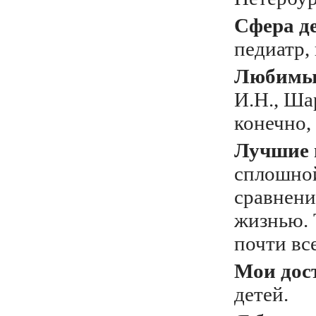
Сфера д
педиатр,
Любимый
И.Н., Шар
конечно,
Лучшие 
сплошной
сравнени
жизнью. 
почти вс
Мои дос
детей.