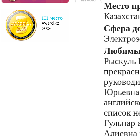
Место п
Казахста
Сфера д
Электроэ
Любимый
Рыскуль 
прекрасн
руководи
Юрьевна
английск
список н
Гульнар 
Алиевна 