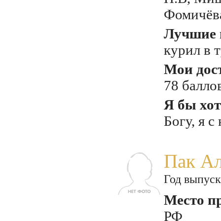
Фомичёв
Лучшие 
курил в т
Мои дос
78 балло
Я бы хот
Богу, я 
Пак Ал
Год выпуск
Место п
РФ