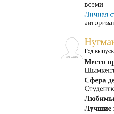
всеми
Личная с
авториза
Нугма
Год выпуск
Место п
Шымкент,
Сфера д
Студентк
Любимый
Лучшие 