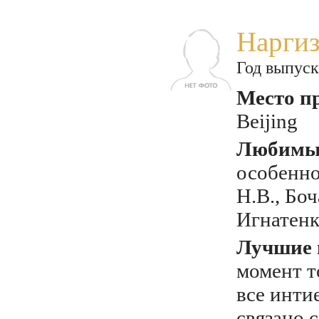
Нарги
Год выпуск
Место п
Beijing
Любимый
особенно
Н.В., Боч
Игнатенк
Лучшие 
момент т
все инти
связано 