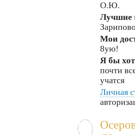
О.Ю.
Лучшие 
Зарипово
Мои дос
8ую!
Я бы хот
почти вс
учатся
Личная с
авториза
Осеро