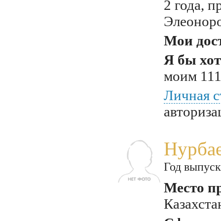
2 года, п
Элеоноро
Мои дос
Я бы хот
моим 111
Личная с
авториза
Нурбае
Год выпуск
Место п
Казахста