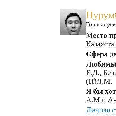
Нурумб
Год выпуск
Место п
Казахста
Сфера д
Любимый
Е.Д., Бел
(П)Л.М.
Я бы хот
А.М и Ан
Личная с