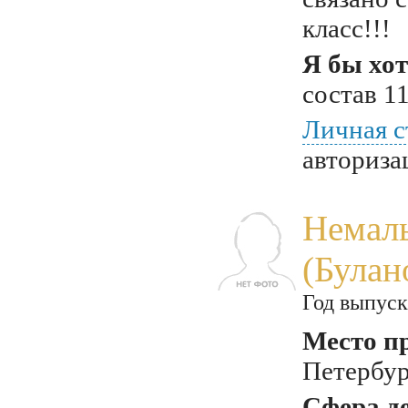
класс!!!
Я бы хот
состав 11
Личная с
авториза
Немал
(Була
Год выпуск
Место п
Петербу
Сфера д