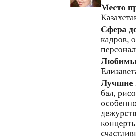
Место п
Казахста
Сфера д
кадров, 
персонал
Любимый
Елизавет
Лучшие 
бал, рисо
особенно
дежурств
концерты
счастлив