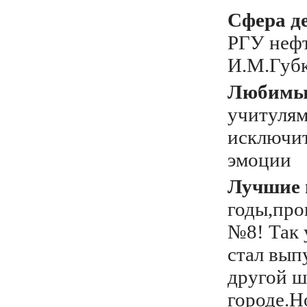
Сфера д
РГУ нефт
И.М.Губ
Любимый
учитулям
исключи
эмоции
Лучшие 
годы,про
№8! Так 
стал вып
другой ш
городе.Н