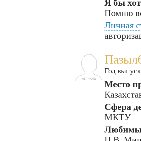
Я бы хот
Помню вс
Личная с
авториза
Пазыл
Год выпуск
Место п
Казахста
Сфера д
МКТУ
Любимый
Н.В, Мищ