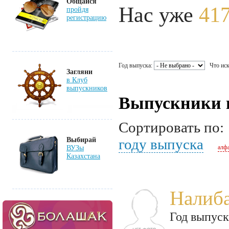
Общайся
Нас уже
417
пройдя
регистрацию
Год выпуска:
Что иск
Загляни
в Клуб
выпускников
Выпускники 
Сортировать по
Выбирай
году выпуска
алф
ВУЗы
Казахстана
Налиба
Год выпуск