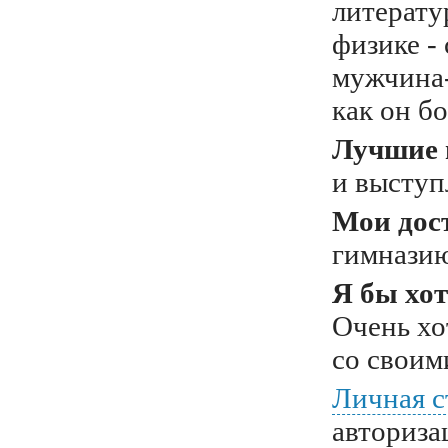
литерату
физике -
мужчина-
как он б
Лучшие 
и выступ
Мои дос
гимназию
Я бы хот
Очень хо
со своим
Личная с
авториза