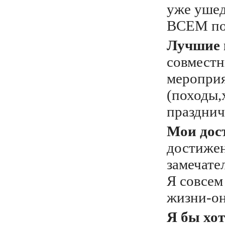
уже уше
ВСЕМ по
Лучшие 
совместн
меропри
(походы,
празднич
Мои дос
достижен
замечате
Я совсем
жизни-он
Я бы хот