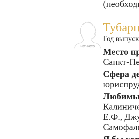
(необход
Тубарц
Год выпуск
Место п
Санкт-Пе
Сфера д
юриспру
Любимый
Калиниче
Е.Ф., Дж
Самофало