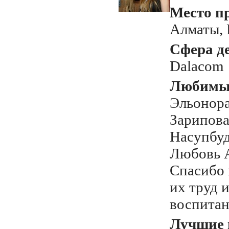
Место п
Алматы, 
Сфера д
Dalacom
Любимый
Эльонора
Зарипов
Насупбуд
Любовь А
Спасибо 
их труд и
воспитан
Лучшие 