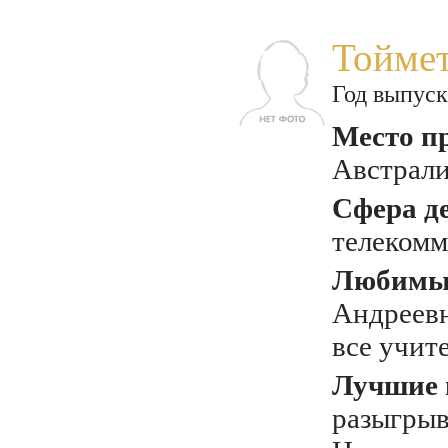
Тойме
Год выпуск
Место п
Австрали
Сфера д
телеком
Любимый
Андреевн
все учит
Лучшие 
разыгрыв