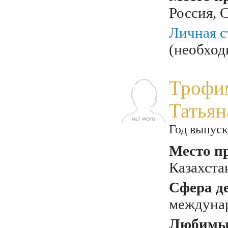
Россия, 
Личная с
(необход
Трофи
Татьян
Год выпуск
Место п
Казахста
Сфера д
междуна
Любимый