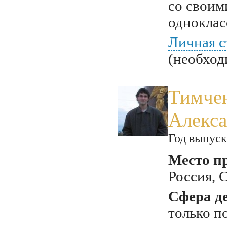
со своим
однокла
Личная с
(необход
Тимче
Алекс
Год выпуск
Место п
Россия, 
Сфера д
только по