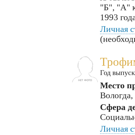
"Б", "А"
1993 год
Личная с
(необход
Трофи
Год выпуск
Место п
Вологда,
Сфера д
Социаль
Личная с