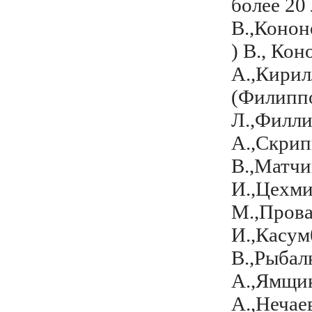
более 20
В.,Конон
) В., Ко
А.,Кирил
(Филиппо
Л.,Филл
А.,Скрип
В.,Матчи
И.,Цехми
М.,Прова
И.,Касум
В.,Рыбал
А.,Ямщик
А.,Нечаев