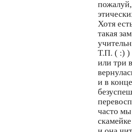
пожалуй,
этически
Хотя ест
такая за
учитель
Т.П. ( :)
или три 
вернулас
и в конц
безуспеш
перевосп
часто мы
скамейке
и она чи