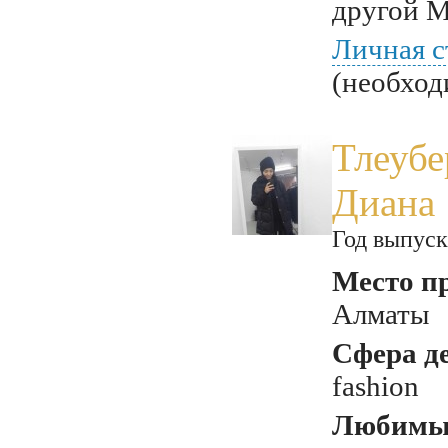
другой М
Личная с
(необход
Тлеубе
Диана
Год выпуск
Место п
Алматы
Сфера д
fashion
Любимый