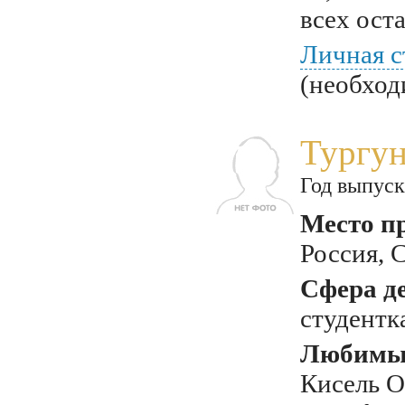
всех ост
Личная с
(необход
Тургун
Год выпуск
Место п
Россия, 
Сфера д
студентк
Любимый
Кисель О