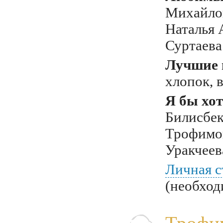
Михайлов
Наталья 
Суртаева
Лучшие 
хлопок, 
Я бы хот
Билисбе
Трофимов
Уракчеев
Личная с
(необход