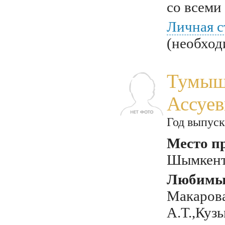
со всеми
Личная с
(необход
Тумыш
Ассуев
Год выпуск
Место п
Шымкент,
Любимый
Макарова
А.Т.,Куз