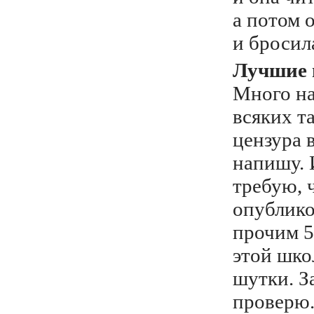
а потом 
и бросила
Лучшие 
Много на
всяких т
цензура 
напишу. 
требую, 
опублико
прочим 5
этой школ
шутки. З
проверю