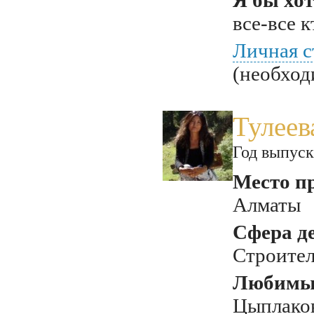
Я бы хот
все-все 
Личная с
(необход
Тулеев
Год выпуск
Место п
Алматы
Сфера д
Строител
Любимый
Цыплако