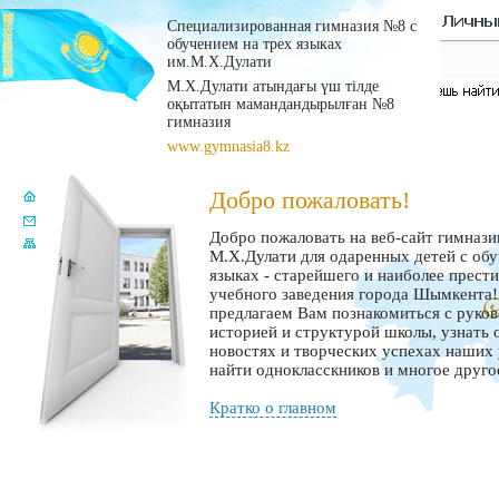
Специализированная гимназия №8 с
обучением на трех языках
им.М.Х.Дулати
М.Х.Дулати атындағы үш тілде
оқытатын мамандандырылған №8
гимназия
www.gymnasia8.kz
Добро пожаловать!
Добро пожаловать на веб-сайт гимназ
М.Х.Дулати для одаренных детей с обу
языках - старейшего и наиболее прест
учебного заведения города Шымкента
предлагаем Вам познакомиться с руко
историей и структурой школы, узнать 
новостях и творческих успехах наших 
найти однокласскников и многое друго
Кратко о главном