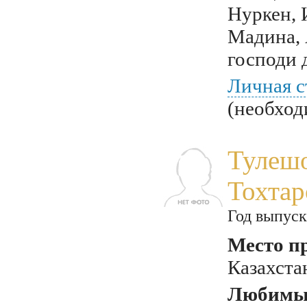
Нуркен, 
Мадина, 
господи 
Личная с
(необход
Тулешо
Тохтар
Год выпуск
Место п
Казахста
Любимый