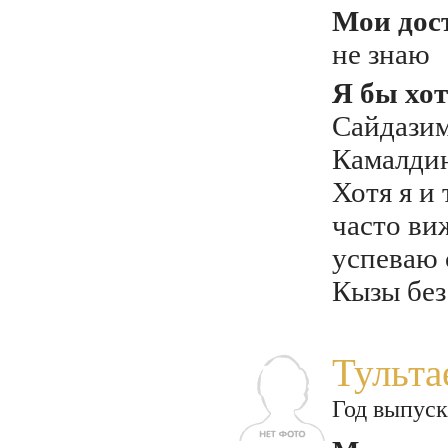
Мои дос
не знаю
Я бы хот
Сайдазим
Камалди
Хотя я и
часто виж
успеваю 
Кызы без
Тульта
Год выпуск