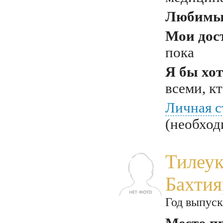
Любимый
Мои дос
пока
Я бы хот
всеми, к
Личная с
(необход
Тилеу
Бахтия
Год выпуск