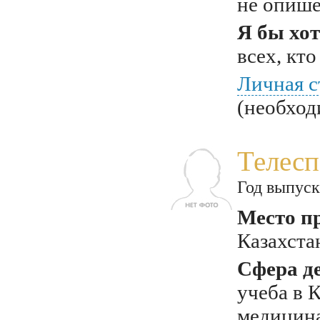
не опиш
Я бы хот
всех, кто
Личная с
(необход
Телесп
Год выпуск
Место п
Казахста
Сфера д
учеба в 
медицин