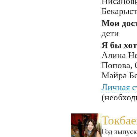
Нисанов
Бекарыс
Мои дос
дети
Я бы хот
Алина Не
Попова, 
Майра Б
Личная с
(необход
Токбае
Год выпуск